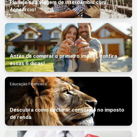
Planeje sua viagem de intercâmbio com
consórcio!
Imóveis
Antes de comprar o primeiro imóvel, confira
essas 6 dicas!
Educação Financeira
Descubra como declarar consórcio no imposto
de renda