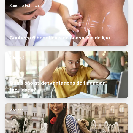
Saúde e Estética
Conheça 6 benefícios do consórcio de lipo
Educação
Quais são as desvantagens de financiar
faculdade?
Viagens