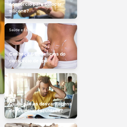
consórcio para colocar
silicone?
Saúde e Estética
Conheça 6 benefícios do
consórcio de lipo
Educação
Quais são as desvantagens
de financiar faculdade?