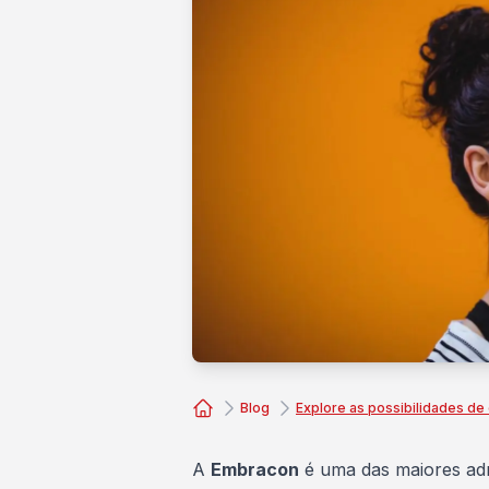
Blog
Explore as possibilidades d
Consórcio Embracon
A
Embracon
é uma das maiores adm