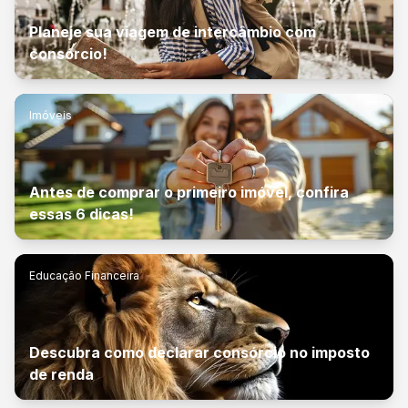
Planeje sua viagem de intercâmbio com
consórcio!
Imóveis
Antes de comprar o primeiro imóvel, confira
essas 6 dicas!
Educação Financeira
Descubra como declarar consórcio no imposto
de renda