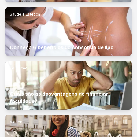
Saúde e Estética
Conheça 6 benefícios do consórcio de lipo
Educação
Quais são as desvantagens de financiar
faculdade?
Viagens