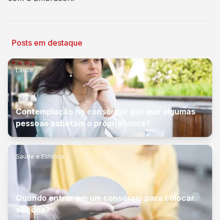
Posts em destaque
Lance
Contemplação no consórcio: por que algumas
pessoas sabotam o próprio lance?
Saúde e Estética
Quando entrar em um consórcio para colocar
silicone?