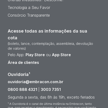
Tecnologia a Seu Favor
Consórcio Transparente
Acesse todas as informações da sua
cota
(boleto, lance, contemplação, assembleia, devolução
de valores)
Pelo App:
Play Store
ou
App Store
Área de clientes
Ouvidoria¹
ouvidoria@embracon.com.br
0800 888 4321
|
3003 7351
Segunda a sexta, das 8h às 19h, exceto feriados
¹ A Ouvidoria é o canal de última instância na Embracon, tanto
que, para receber o atendimento, é necessário que você tenha