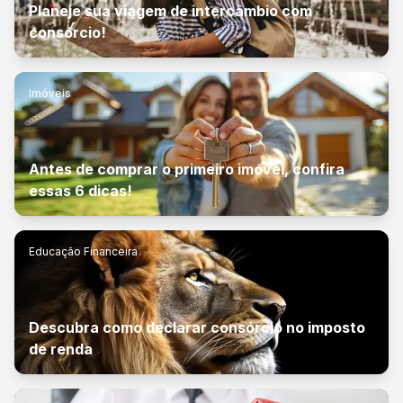
Planeje sua viagem de intercâmbio com
consórcio!
Imóveis
Antes de comprar o primeiro imóvel, confira
essas 6 dicas!
Educação Financeira
Descubra como declarar consórcio no imposto
de renda