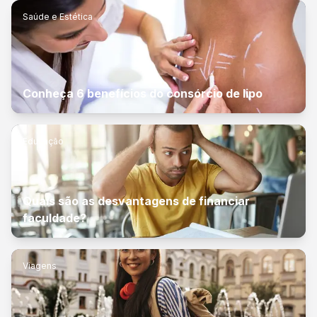
Saúde e Estética
Conheça 6 benefícios do consórcio de lipo
Educação
Quais são as desvantagens de financiar
faculdade?
Viagens