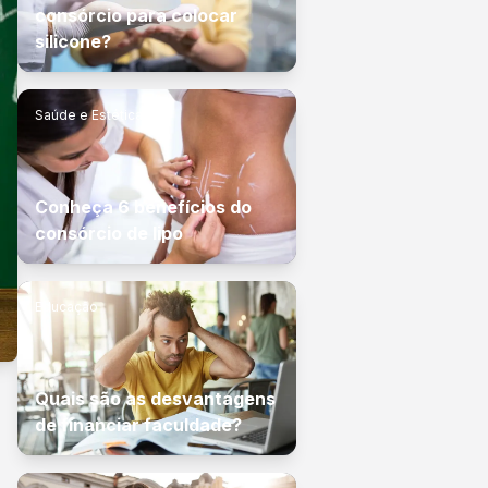
consórcio para colocar
silicone?
Saúde e Estética
Conheça 6 benefícios do
consórcio de lipo
Educação
Quais são as desvantagens
de financiar faculdade?