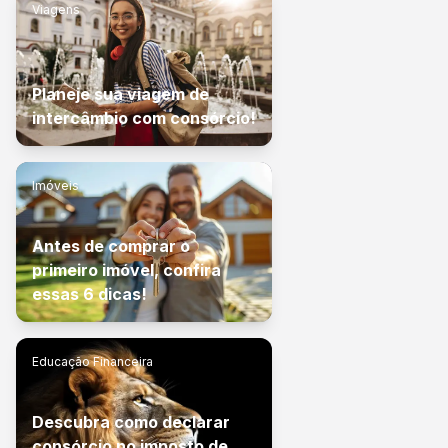
Viagens
Planeje sua viagem de
intercâmbio com consórcio!
Imóveis
Antes de comprar o
primeiro imóvel, confira
essas 6 dicas!
Educação Financeira
Descubra como declarar
consórcio no imposto de