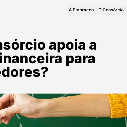
A Embracon
O Consórcio
sórcio apoia a
inanceira para
dores?