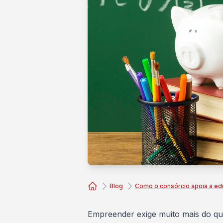
Blog
Como o consórcio apoia a e
Consórcio Embracon
Empreender exige muito mais do que