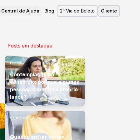
Central de Ajuda
Blog
2ª Via de Boleto
Cliente
Posts em destaque
Lance
Contemplação no
consórcio: por que algumas
pessoas sabotam o próprio
lance?
Saúde e Estética
Quando entrar em um