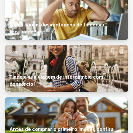
Quais são as desvantagens de financiar
faculdade?
Viagens
Planeje sua viagem de intercâmbio com
consórcio!
Imóveis
Antes de comprar o primeiro imóvel, confira