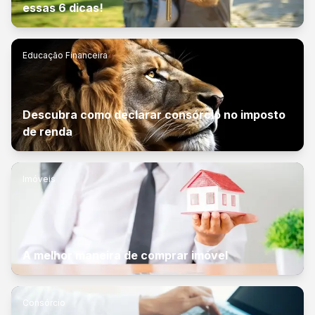
essas 6 dicas!
Educação Financeira
Descubra como declarar consórcio no imposto
de renda
Imóveis
A melhor maneira de comprar imóvel
Consórcio