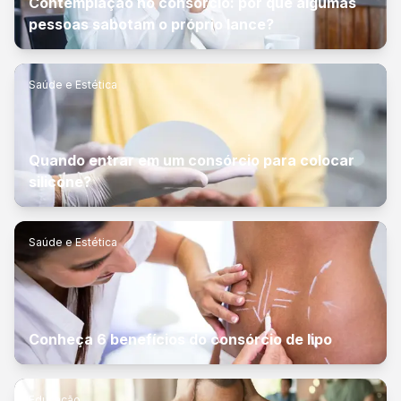
Contemplação no consórcio: por que algumas
pessoas sabotam o próprio lance?
Saúde e Estética
Quando entrar em um consórcio para colocar
silicone?
Saúde e Estética
Conheça 6 benefícios do consórcio de lipo
Educação