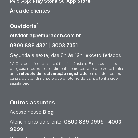
Pelo App:
Play Store
ou
App Store
Área de clientes
Ouvidoria¹
ouvidoria@embracon.com.br
0800 888 4321
|
3003 7351
Segunda a sexta, das 8h às 19h, exceto feriados
¹ A Ouvidoria é o canal de última instância na Embracon, tanto
que, para receber o atendimento, é necessário que você tenha
um
protocolo de reclamação registrado
em um de nossos
canais de atendimento e que o retorno deles não tenha sido
satisfatório.
Outros assuntos
Acesse nosso
Blog
Atendimento ao cliente:
0800 889 0999
|
4003
9999