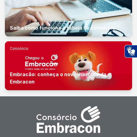
Saiba como funciona a tabela de consórcio
Consórcio
Ac
Embracão: conheça o novo mascote da
Embracon