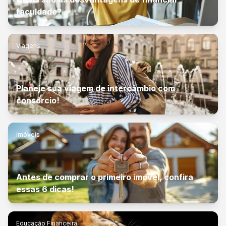
faculdade?
Viagens
Planeje sua viagem de intercâmbio com
consórcio!
Imóveis
Antes de comprar o primeiro imóvel, confira
essas 6 dicas!
Educação Financeira