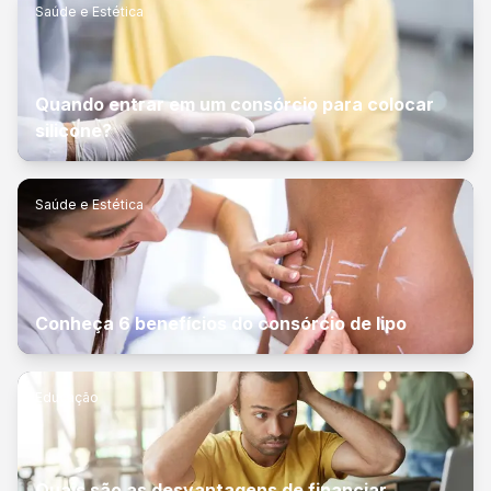
Saúde e Estética
Quando entrar em um consórcio para colocar
silicone?
Saúde e Estética
Conheça 6 benefícios do consórcio de lipo
Educação
Quais são as desvantagens de financiar