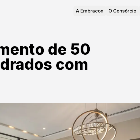
A Embracon
O Consórcio
mento de 50
adrados com