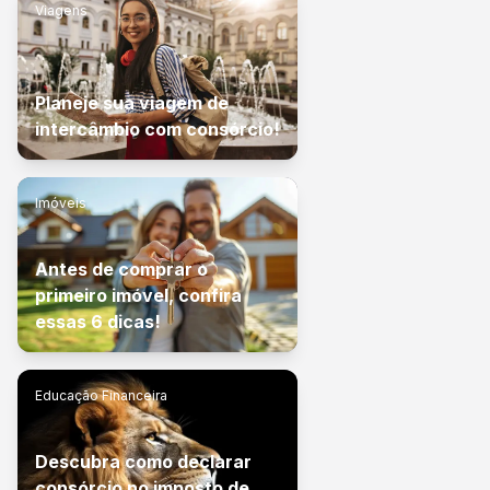
Viagens
Planeje sua viagem de
intercâmbio com consórcio!
Imóveis
Antes de comprar o
primeiro imóvel, confira
essas 6 dicas!
Educação Financeira
Descubra como declarar
consórcio no imposto de