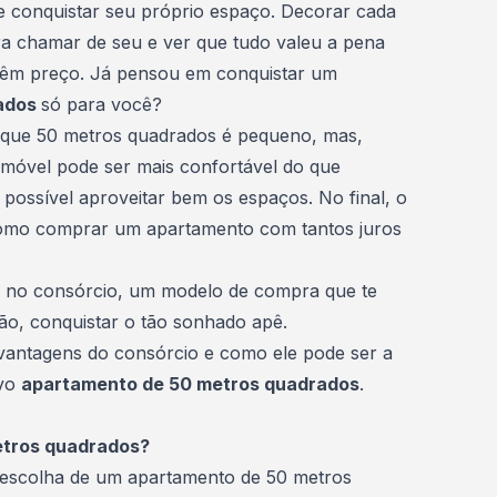
l e conquistar seu próprio espaço. Decorar cada
ara chamar de seu e ver que tudo valeu a pena
têm preço. Já pensou em conquistar um
rados
só para você?
 que 50 metros quadrados é pequeno, mas,
imóvel pode ser mais confortável do que
 possível aproveitar bem os espaços. No final, o
como
comprar um apartamento
com tantos juros
á no consórcio, um modelo de compra que te
tão, conquistar o tão sonhado apê.
vantagens do consórcio
e como ele pode ser a
ovo
apartamento de 50 metros quadrados
.
etros quadrados?
a escolha de um apartamento de 50 metros