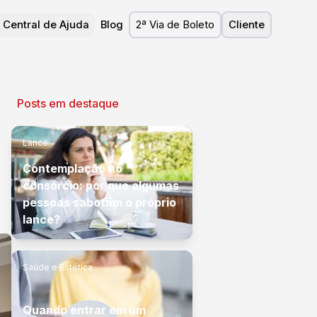
Central de Ajuda
Blog
2ª Via de Boleto
Cliente
Posts em destaque
Lance
Contemplação no
consórcio: por que algumas
pessoas sabotam o próprio
lance?
Saúde e Estética
Quando entrar em um