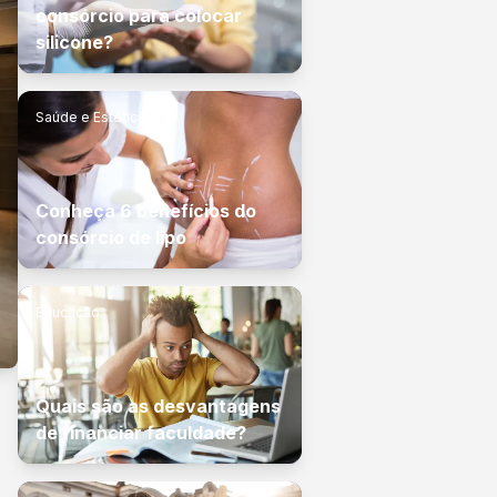
consórcio para colocar
silicone?
Saúde e Estética
Conheça 6 benefícios do
consórcio de lipo
Educação
Quais são as desvantagens
de financiar faculdade?