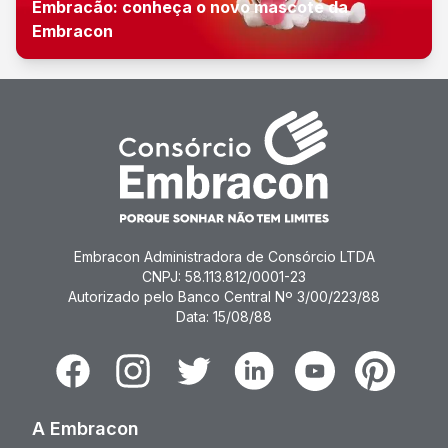
Embracão: conheça o novo mascote da
Embracon
Embracon Administradora de Consórcio LTDA
CNPJ: 58.113.812/0001-23
Autorizado pelo Banco Central Nº 3/00/223/88
Data: 15/08/88
Facebook
Instagram
Twitter
Linkedin
Youtube
Pinterest
A Embracon