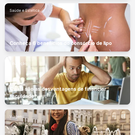
Saúde e Estética
Conheça 6 benefícios do consórcio de lipo
Educação
Quais são as desvantagens de financiar
faculdade?
Viagens