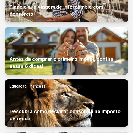
Planeje sua viagem de intercâmbio com
consórcio!
Imóveis
Antes de comprar o primeiro imóvel, confira
essas 6 dicas!
Educação Financeira
Descubra como declarar consórcio no imposto
de renda