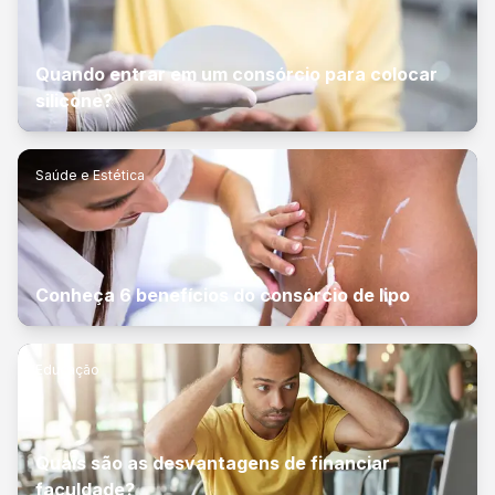
Quando entrar em um consórcio para colocar
silicone?
Saúde e Estética
Conheça 6 benefícios do consórcio de lipo
Educação
Quais são as desvantagens de financiar
faculdade?