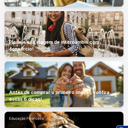
Viagens
Planeje sua viagem de intercâmbio com
consórcio!
Imóveis
Antes de comprar o primeiro imóvel, confira
essas 6 dicas!
Educação Financeira