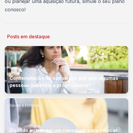
ou planejar uma aquisição futura,
simule o seu plano
conosco
!
Posts em destaque
Lance
Contemplação no consórcio: por que algumas
pessoas sabotam o próprio lance?
Saúde e Estética
Quando entrar em um consórcio para colocar