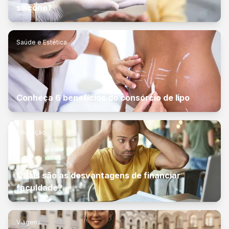
silicone?
Saúde e Estética
Conheça 6 benefícios do consórcio de lipo
Educação
Quais são as desvantagens de financiar
faculdade?
Viagens