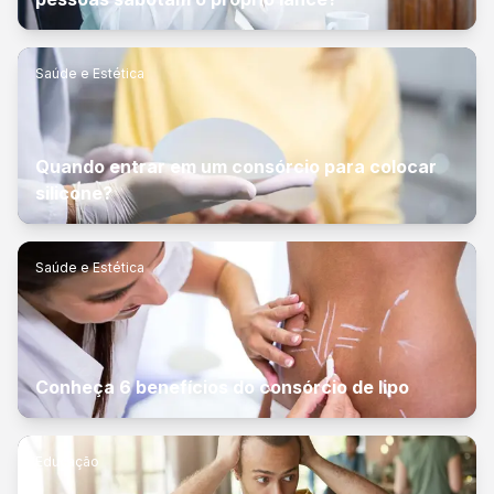
Saúde e Estética
Quando entrar em um consórcio para colocar
silicone?
Saúde e Estética
Conheça 6 benefícios do consórcio de lipo
Educação