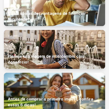
Quais são as desvantagens de financiar
faculdade?
Viagens
Planeje sua viagem de intercâmbio com
consórcio!
Imóveis
Antes de comprar o primeiro imóvel, confira
essas 6 dicas!