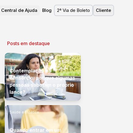
Central de Ajuda
Blog
2ª Via de Boleto
Cliente
Posts em destaque
Lance
Contemplação no
consórcio: por que algumas
pessoas sabotam o próprio
lance?
Saúde e Estética
Quando entrar em um