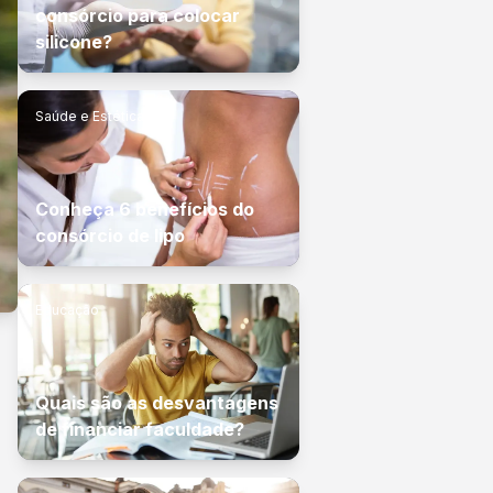
consórcio para colocar
silicone?
Saúde e Estética
Conheça 6 benefícios do
consórcio de lipo
Educação
Quais são as desvantagens
de financiar faculdade?