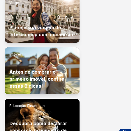
Viagens
Planeje sua viagem de
intercâmbio com consórcio!
Imóveis
Antes de comprar o
primeiro imóvel, confira
essas 6 dicas!
Educação Financeira
Descubra como declarar
consórcio no imposto de