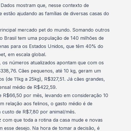
. Dados mostram que, nesse contexto de
 estão ajudando as famílias de diversas casas do
 principal mercado pet do mundo. Somando outros
 o Brasil tem uma população de 140 milhões de
penas para os
Estados Unidos
, que têm 40% do
et, em escala global.
B), os números atualizados apontam que com os
338,76. Cães pequenos, até 10 kg, geram um
s (de 11kg a 25kg), R$327,51. Já cães grandes,
ensal médio de R$422,59.
e R$66,50 por mês, levando em consideração 10
m relação aos felinos, o gasto médio é de
 custo de R$7,80 por animal/mês.
z com que toda a
rotina da casa
mude e novas
 esse desejo. Na hora de tomar a decisão, é