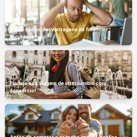
Educação
Quais são as desvantagens de financiar
faculdade?
Viagens
Planeje sua viagem de intercâmbio com
consórcio!
Imóveis