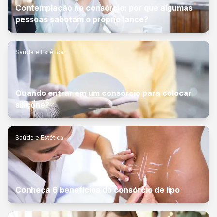
Contemplação no consórcio: por que algumas
pessoas sabotam o próprio lance?
Saúde e Estética
Quando entrar em um consórcio para colocar
silicone?
Saúde e Estética
Conheça 6 benefícios do consórcio de lipo