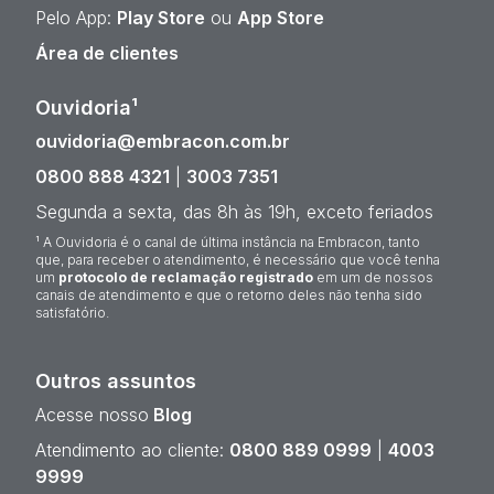
Pelo App:
Play Store
ou
App Store
Área de clientes
Ouvidoria¹
ouvidoria@embracon.com.br
0800 888 4321
|
3003 7351
Segunda a sexta, das 8h às 19h, exceto feriados
¹ A Ouvidoria é o canal de última instância na Embracon, tanto
que, para receber o atendimento, é necessário que você tenha
um
protocolo de reclamação registrado
em um de nossos
canais de atendimento e que o retorno deles não tenha sido
satisfatório.
Outros assuntos
Acesse nosso
Blog
Atendimento ao cliente:
0800 889 0999
|
4003
9999