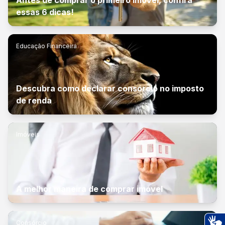
Antes de comprar o primeiro imóvel, confira
essas 6 dicas!
Educação Financeira
Descubra como declarar consórcio no imposto
de renda
Imóveis
A melhor maneira de comprar imóvel
Consórcio