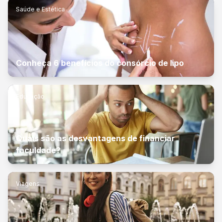
Saúde e Estética
Conheça 6 benefícios do consórcio de lipo
Educação
Quais são as desvantagens de financiar
faculdade?
Viagens