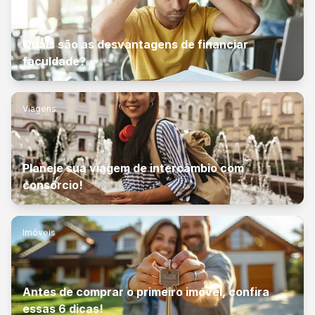
Quais são as desvantagens de financiar
faculdade?
Viagens
Planeje sua viagem de intercâmbio com
consórcio!
Imóveis
Antes de comprar o primeiro imóvel, confira
essas 6 dicas!