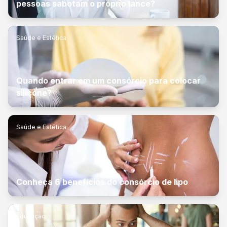
pessoas sabotam o próprio lance?
Saúde e Estética
Quando entrar em um consórcio para colocar
silicone?
Saúde e Estética
Conheça 6 benefícios do consórcio de lipo
Educação