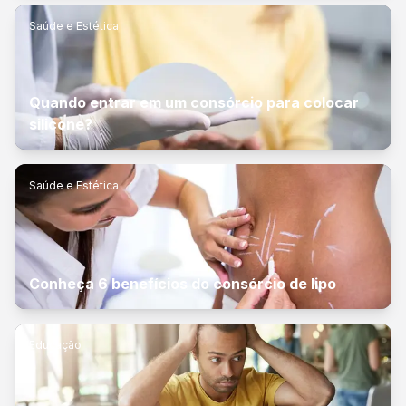
Saúde e Estética
Quando entrar em um consórcio para colocar
silicone?
Saúde e Estética
Conheça 6 benefícios do consórcio de lipo
Educação