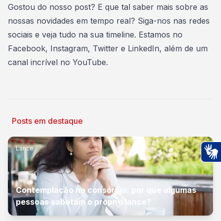
Gostou do nosso post? E que tal saber mais sobre as
nossas novidades em tempo real? Siga-nos nas redes
sociais e veja tudo na sua timeline. Estamos no
Facebook
,
Instagram
,
Twitter
e
LinkedIn
, além de um
canal incrível no
YouTube
.
Posts em destaque
Lance
Ac
Contemplação no consórcio: por que algumas
pessoas sabotam o próprio lance?