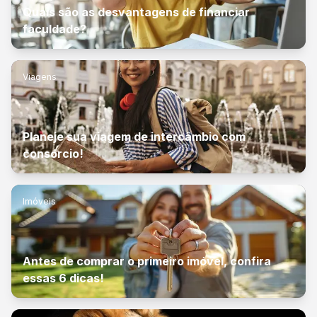
Quais são as desvantagens de financiar
faculdade?
Viagens
Planeje sua viagem de intercâmbio com
consórcio!
Imóveis
Antes de comprar o primeiro imóvel, confira
essas 6 dicas!