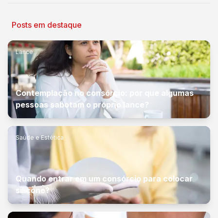
Posts em destaque
Lance
Contemplação no consórcio: por que algumas
pessoas sabotam o próprio lance?
Saúde e Estética
Quando entrar em um consórcio para colocar
silicone?