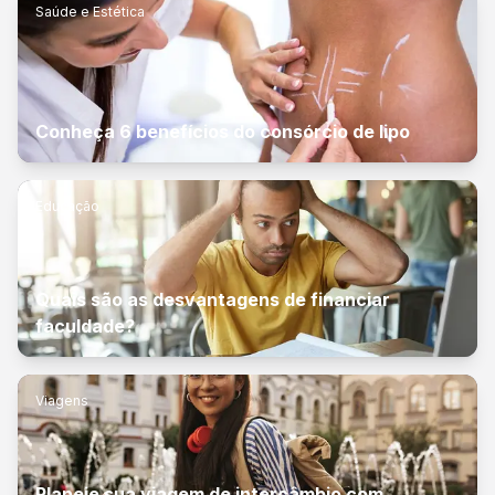
Saúde e Estética
Conheça 6 benefícios do consórcio de lipo
Educação
Quais são as desvantagens de financiar
faculdade?
Viagens
Planeje sua viagem de intercâmbio com