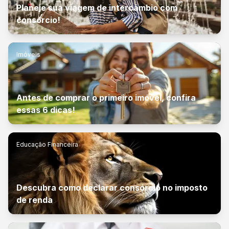
Planeje sua viagem de intercâmbio com
consórcio!
Imóveis
Antes de comprar o primeiro imóvel, confira
essas 6 dicas!
Educação Financeira
Descubra como declarar consórcio no imposto
de renda