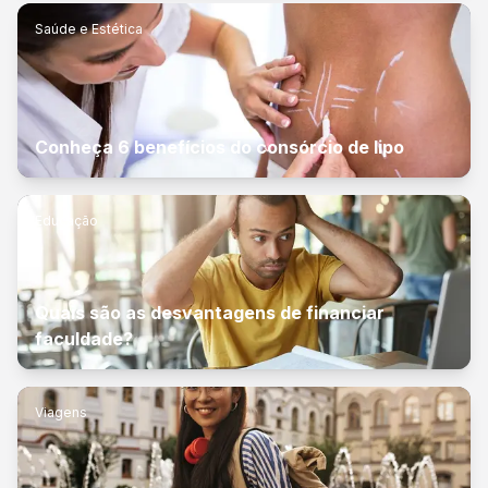
Saúde e Estética
Conheça 6 benefícios do consórcio de lipo
Educação
Quais são as desvantagens de financiar
faculdade?
Viagens