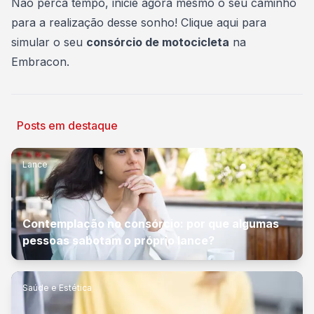
Não perca tempo, inicie agora mesmo o seu caminho
para a realização desse sonho!
Clique aqui para
simular
o seu
consórcio de motocicleta
na
Embracon.
Posts em destaque
Lance
Contemplação no consórcio: por que algumas
pessoas sabotam o próprio lance?
Saúde e Estética