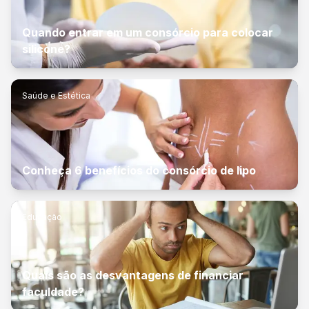
Quando entrar em um consórcio para colocar
silicone?
Saúde e Estética
Conheça 6 benefícios do consórcio de lipo
Educação
Quais são as desvantagens de financiar
faculdade?