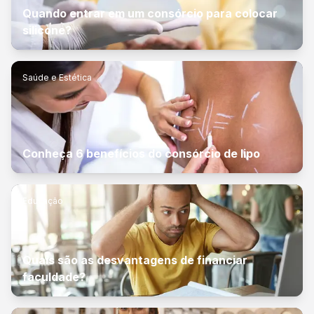
Quando entrar em um consórcio para colocar
silicone?
Saúde e Estética
Conheça 6 benefícios do consórcio de lipo
Educação
Quais são as desvantagens de financiar
faculdade?