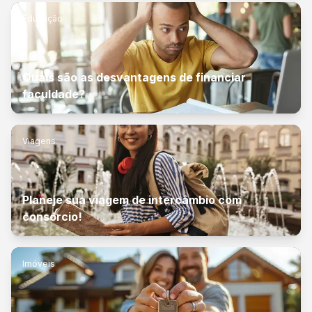
Educação
Quais são as desvantagens de financiar
faculdade?
Viagens
Planeje sua viagem de intercâmbio com
consórcio!
Imóveis