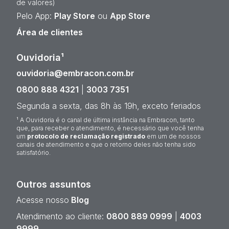
de valores)
Pelo App:
Play Store
ou
App Store
Área de clientes
Ouvidoria¹
ouvidoria@embracon.com.br
0800 888 4321
|
3003 7351
Segunda a sexta, das 8h às 19h, exceto feriados
¹ A Ouvidoria é o canal de última instância na Embracon, tanto
que, para receber o atendimento, é necessário que você tenha
um
protocolo de reclamação registrado
em um de nossos
canais de atendimento e que o retorno deles não tenha sido
satisfatório.
Outros assuntos
Acesse nosso
Blog
Atendimento ao cliente:
0800 889 0999
|
4003
9999