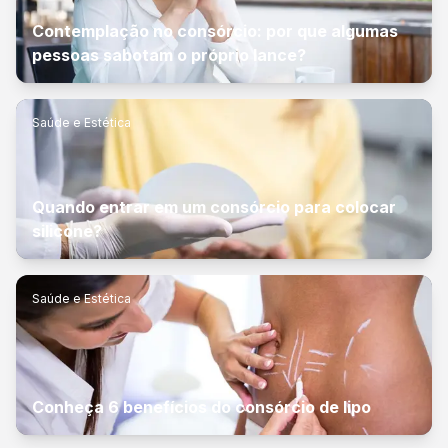
Contemplação no consórcio: por que algumas
pessoas sabotam o próprio lance?
Saúde e Estética
Quando entrar em um consórcio para colocar
silicone?
Saúde e Estética
Conheça 6 benefícios do consórcio de lipo