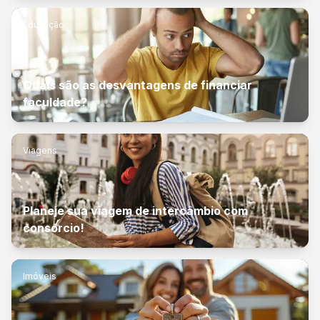
Educação
Quais são as desvantagens de financiar
faculdade?
Viagens
Planeje sua viagem de intercâmbio com
consórcio!
Imóveis