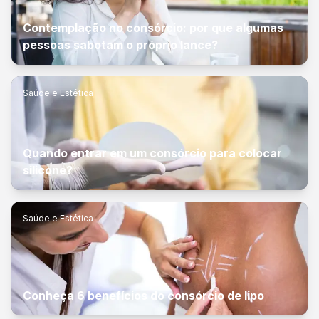
Contemplação no consórcio: por que algumas
pessoas sabotam o próprio lance?
Saúde e Estética
Quando entrar em um consórcio para colocar
silicone?
Saúde e Estética
Conheça 6 benefícios do consórcio de lipo