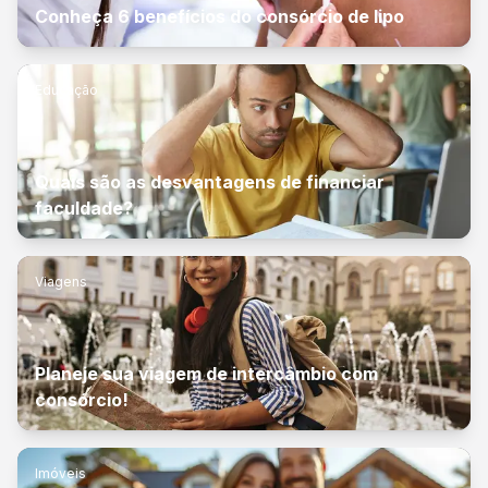
Conheça 6 benefícios do consórcio de lipo
Educação
Quais são as desvantagens de financiar
faculdade?
Viagens
Planeje sua viagem de intercâmbio com
consórcio!
Imóveis