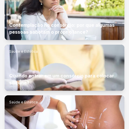
Lance
Contemplação no consórcio: por que algumas
pessoas sabotam o próprio lance?
Saúde e Estética
Quando entrar em um consórcio para colocar
silicone?
Saúde e Estética