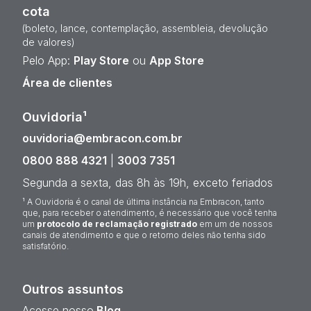
cota
(boleto, lance, contemplação, assembleia, devolução
de valores)
Pelo App:
Play Store
ou
App Store
Área de clientes
Ouvidoria¹
ouvidoria@embracon.com.br
0800 888 4321
|
3003 7351
Segunda a sexta, das 8h às 19h, exceto feriados
¹ A Ouvidoria é o canal de última instância na Embracon, tanto
que, para receber o atendimento, é necessário que você tenha
um
protocolo de reclamação registrado
em um de nossos
canais de atendimento e que o retorno deles não tenha sido
satisfatório.
Outros assuntos
Acesse nosso
Blog