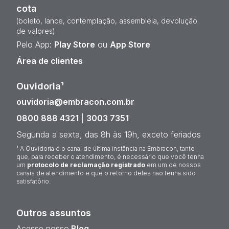
cota
(boleto, lance, contemplação, assembleia, devolução
de valores)
Pelo App:
Play Store
ou
App Store
Área de clientes
Ouvidoria¹
ouvidoria@embracon.com.br
0800 888 4321
|
3003 7351
Segunda a sexta, das 8h às 19h, exceto feriados
¹ A Ouvidoria é o canal de última instância na Embracon, tanto
que, para receber o atendimento, é necessário que você tenha
um
protocolo de reclamação registrado
em um de nossos
canais de atendimento e que o retorno deles não tenha sido
satisfatório.
Outros assuntos
Acesse nosso
Blog