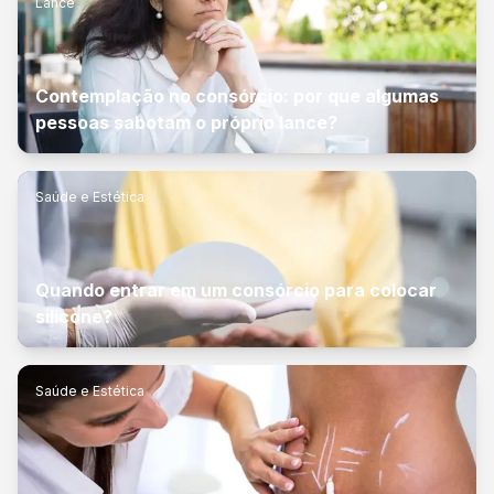
Lance
Contemplação no consórcio: por que algumas
pessoas sabotam o próprio lance?
Saúde e Estética
Quando entrar em um consórcio para colocar
silicone?
Saúde e Estética