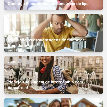
Conheça 6 benefícios do consórcio de lipo
Educação
Quais são as desvantagens de financiar
faculdade?
Viagens
Planeje sua viagem de intercâmbio com
consórcio!
Imóveis