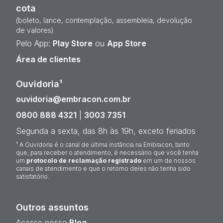
cota
(boleto, lance, contemplação, assembleia, devolução
de valores)
Pelo App:
Play Store
ou
App Store
Área de clientes
Ouvidoria¹
ouvidoria@embracon.com.br
0800 888 4321
|
3003 7351
Segunda a sexta, das 8h às 19h, exceto feriados
¹ A Ouvidoria é o canal de última instância na Embracon, tanto
que, para receber o atendimento, é necessário que você tenha
um
protocolo de reclamação registrado
em um de nossos
canais de atendimento e que o retorno deles não tenha sido
satisfatório.
Outros assuntos
Acesse nosso
Blog