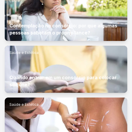
Lance
Contemplação no consórcio: por que algumas
pessoas sabotam o próprio lance?
Saúde e Estética
Quando entrar em um consórcio para colocar
silicone?
Saúde e Estética