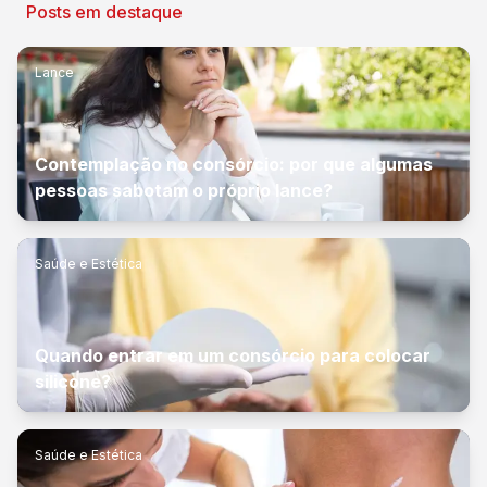
Posts em destaque
Lance
Contemplação no consórcio: por que algumas
pessoas sabotam o próprio lance?
Saúde e Estética
Quando entrar em um consórcio para colocar
silicone?
Saúde e Estética