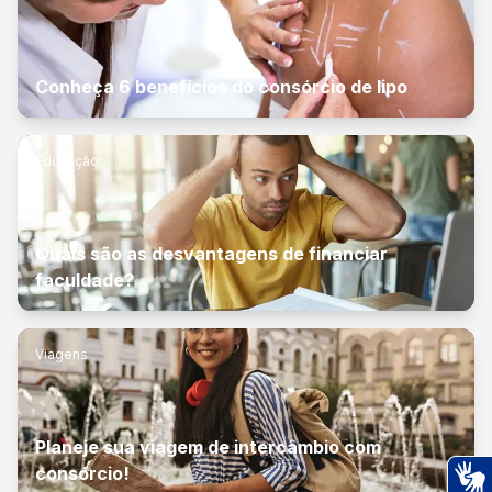
Conheça 6 benefícios do consórcio de lipo
Educação
Quais são as desvantagens de financiar
faculdade?
Viagens
Planeje sua viagem de intercâmbio com
consórcio!