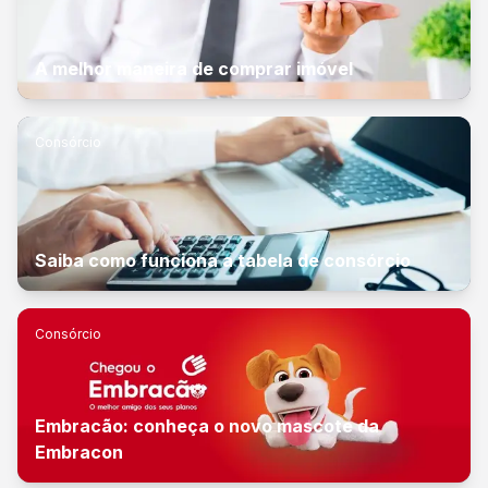
A melhor maneira de comprar imóvel
Consórcio
Saiba como funciona a tabela de consórcio
Consórcio
Embracão: conheça o novo mascote da
Embracon