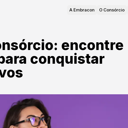
A Embracon
O Consórcio
onsórcio: encontre
para conquistar
ivos