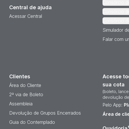
Consórcio d
Central de ajuda
Consórcio d
Acessar Central
Consórcio d
Simulador d
Falar com um
Clientes
Acesse to
sua cota
Área do Cliente
(boleto, lanc
2ª via de Boleto
devolução de
Assembleia
Pelo App:
Pl
Devolução de Grupos Encerrados
Área de cli
Guia do Contemplado
Ouvidoria