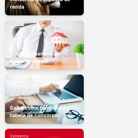
renda
Imóveis
A melhor maneira de
comprar imóvel
Consórcio
Saiba como funciona a
tabela de consórcio
Consórcio