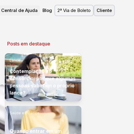
Central de Ajuda
Blog
2ª Via de Boleto
Cliente
Posts em destaque
Lance
Contemplação no
consórcio: por que algumas
pessoas sabotam o próprio
lance?
Saúde e Estética
Quando entrar em um