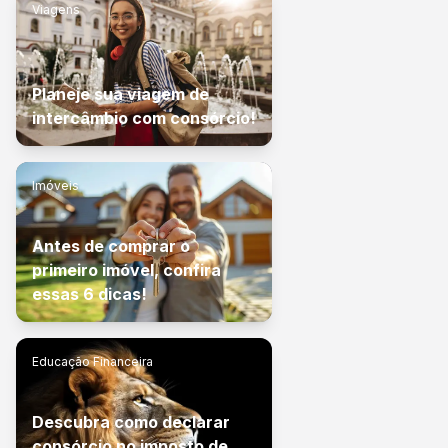
Viagens
Planeje sua viagem de
intercâmbio com consórcio!
Imóveis
Antes de comprar o
primeiro imóvel, confira
essas 6 dicas!
Educação Financeira
Descubra como declarar
consórcio no imposto de