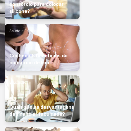
consórcio para colocar
silicone?
Saúde e Estética
Conheça 6 benefícios do
consórcio de lipo
Educação
Quais são as desvantagens
de financiar faculdade?