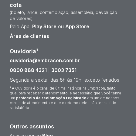
cota
(boleto, lance, contemplação, assembleia, devolução
de valores)
Pelo App:
Play Store
ou
App Store
Área de clientes
Ouvidoria¹
ouvidoria@embracon.com.br
0800 888 4321
|
3003 7351
Segunda a sexta, das 8h às 19h, exceto feriados
¹ A Ouvidoria é o canal de última instância na Embracon, tanto
que, para receber o atendimento, é necessário que você tenha
um
protocolo de reclamação registrado
em um de nossos
canais de atendimento e que o retorno deles não tenha sido
satisfatório.
Outros assuntos
Acesse nosso
Blog