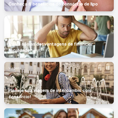
Conheça 6 benefícios do consórcio de lipo
Educação
Quais são as desvantagens de financiar
faculdade?
Viagens
Planeje sua viagem de intercâmbio com
consórcio!
Imóveis