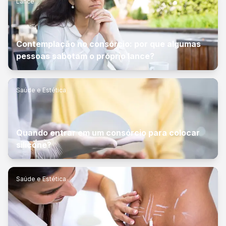
Lance
Contemplação no consórcio: por que algumas
pessoas sabotam o próprio lance?
Saúde e Estética
Quando entrar em um consórcio para colocar
silicone?
Saúde e Estética