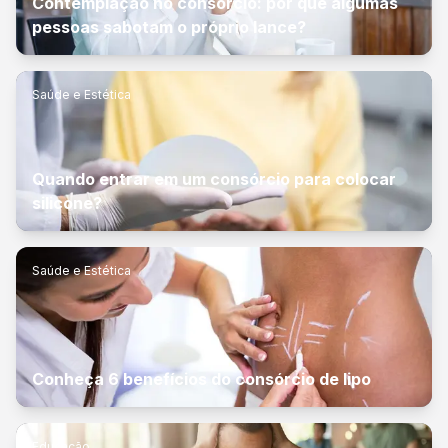
Contemplação no consórcio: por que algumas
pessoas sabotam o próprio lance?
Saúde e Estética
Quando entrar em um consórcio para colocar
silicone?
Saúde e Estética
Conheça 6 benefícios do consórcio de lipo
Educação