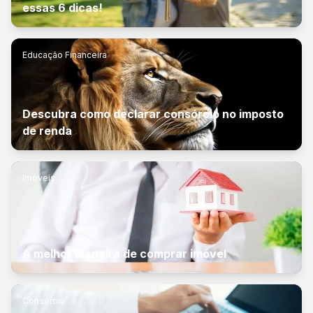
essas 6 dicas!
Educação Financeira
Descubra como declarar consórcio no imposto
de renda
Imóveis
A melhor maneira de comprar imóvel
Consórcio