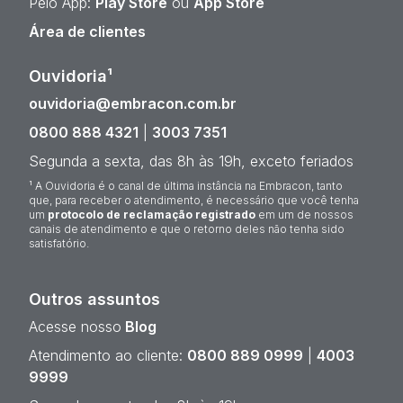
Pelo App:
Play Store
ou
App Store
Área de clientes
Ouvidoria¹
ouvidoria@embracon.com.br
0800 888 4321
|
3003 7351
Segunda a sexta, das 8h às 19h, exceto feriados
¹ A Ouvidoria é o canal de última instância na Embracon, tanto
que, para receber o atendimento, é necessário que você tenha
um
protocolo de reclamação registrado
em um de nossos
canais de atendimento e que o retorno deles não tenha sido
satisfatório.
Outros assuntos
Acesse nosso
Blog
Atendimento ao cliente:
0800 889 0999
|
4003
9999