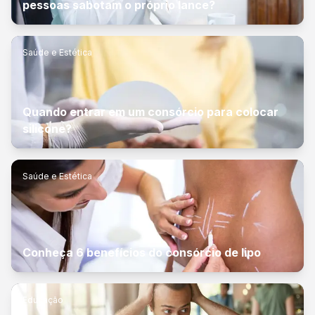
pessoas sabotam o próprio lance?
Saúde e Estética
Quando entrar em um consórcio para colocar
silicone?
Saúde e Estética
Conheça 6 benefícios do consórcio de lipo
Educação