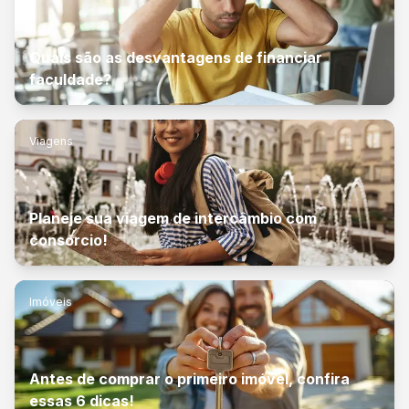
Quais são as desvantagens de financiar
faculdade?
Viagens
Planeje sua viagem de intercâmbio com
consórcio!
Imóveis
Antes de comprar o primeiro imóvel, confira
essas 6 dicas!