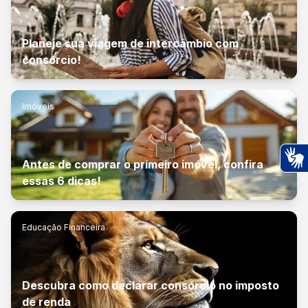
Planeje sua viagem de intercâmbio com
consórcio!
Imóveis
Antes de comprar o primeiro imóvel, confira
Ac
essas 6 dicas!
Educação Financeira
Descubra como declarar consórcio no imposto
de renda