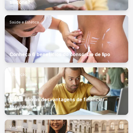
silicone?
Saúde e Estética
Conheça 6 benefícios do consórcio de lipo
Educação
Quais são as desvantagens de financiar
faculdade?
Viagens