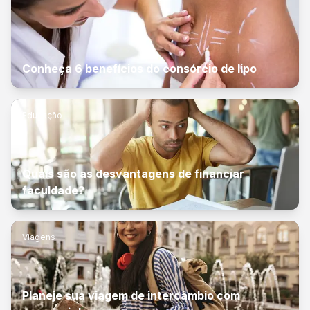
Conheça 6 benefícios do consórcio de lipo
Educação
Quais são as desvantagens de financiar
faculdade?
Viagens
Planeje sua viagem de intercâmbio com