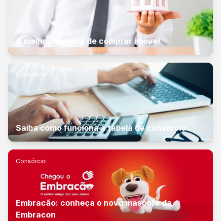
A melhor maneira de comprar imóvel
Consórcio
Saiba como funciona a tabela de consórcio
Consórcio
Embracão: conheça o novo mascote da
Embracon