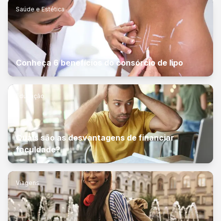
Saúde e Estética
Conheça 6 benefícios do consórcio de lipo
Educação
Quais são as desvantagens de financiar
faculdade?
Viagens