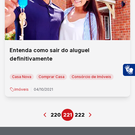
Entenda como sair do aluguel
definitivamente
Casa Nova
Comprar Casa
Consórcio de Imóveis
Ac
Imóveis
04/10/2021
220
221
222