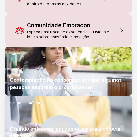
dentro de todas as novidades.
Comunidade Embracon
Espaço para troca de experiências, dúvidas e
ideias sobre consórcio e inovação.
Lance
Contemplação no consórcio: por que algumas
pessoas sabotam o próprio lance?
Saúde e Estética
Quando entrar em um consórcio para colocar
silicone?