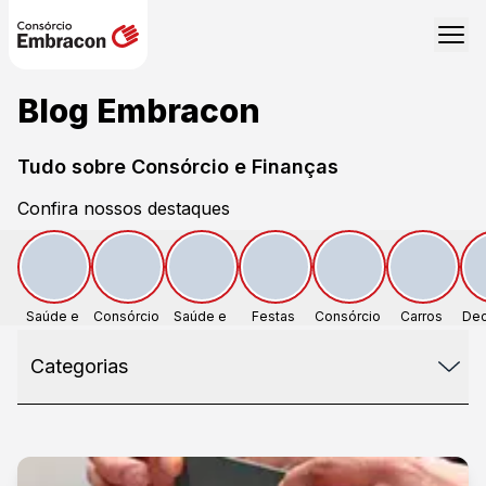
Blog Embracon
Tudo sobre Consórcio e Finanças
Confira nossos destaques
Saúde e
Consórcio
Saúde e
Festas
Consórcio
Carros
Dec
Estética
Estética
Re
Categorias