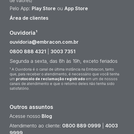
de valores)
Pelo App:
Play Store
ou
App Store
Área de clientes
Ouvidoria¹
ouvidoria@embracon.com.br
0800 888 4321
|
3003 7351
Segunda a sexta, das 8h às 19h, exceto feriados
¹ A Ouvidoria é o canal de última instância na Embracon, tanto
que, para receber o atendimento, é necessário que você tenha
um
protocolo de reclamação registrado
em um de nossos
canais de atendimento e que o retorno deles não tenha sido
satisfatório.
Outros assuntos
Acesse nosso
Blog
Atendimento ao cliente:
0800 889 0999
|
4003
9999