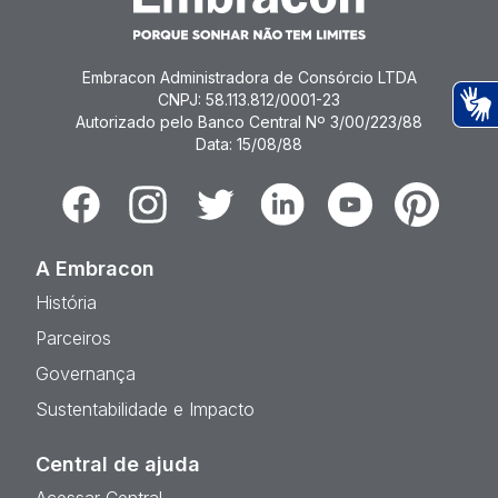
Embracon Administradora de Consórcio LTDA
CNPJ: 58.113.812/0001-23
Autorizado pelo Banco Central Nº 3/00/223/88
Ac
Data: 15/08/88
Facebook
Instagram
Twitter
Linkedin
Youtube
Pinterest
A Embracon
História
Parceiros
Governança
Sustentabilidade e Impacto
Central de ajuda