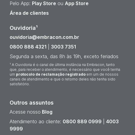
Pelo App:
Play Store
ou
App Store
Área de clientes
Ouvidoria¹
ouvidoria@embracon.com.br
0800 888 4321
|
3003 7351
Segunda a sexta, das 8h às 19h, exceto feriados
¹ A Ouvidoria é o canal de última instância na Embracon, tanto
que, para receber o atendimento, é necessário que você tenha
um
protocolo de reclamação registrado
em um de nossos
canais de atendimento e que o retorno deles não tenha sido
satisfatório.
Outros assuntos
Acesse nosso
Blog
Atendimento ao cliente:
0800 889 0999
|
4003
9999