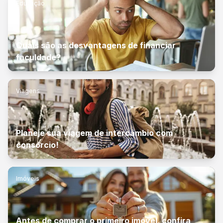
Educação
Quais são as desvantagens de financiar
faculdade?
Viagens
Planeje sua viagem de intercâmbio com
consórcio!
Imóveis
Antes de comprar o primeiro imóvel, confira