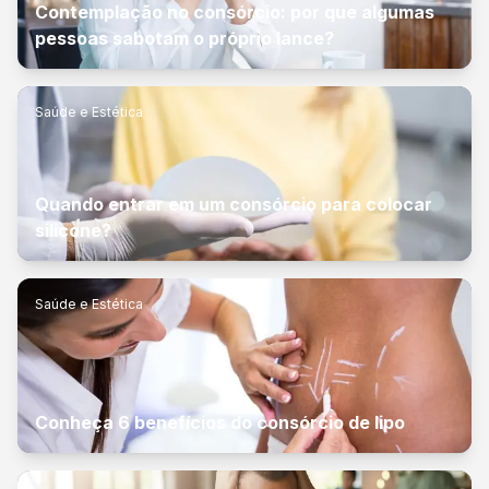
Contemplação no consórcio: por que algumas
pessoas sabotam o próprio lance?
Saúde e Estética
Quando entrar em um consórcio para colocar
silicone?
Saúde e Estética
Conheça 6 benefícios do consórcio de lipo