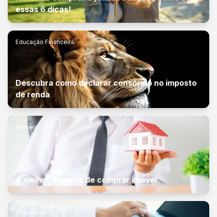
essas 6 dicas!
Educação Financeira
Descubra como declarar consórcio no imposto
de renda
Imóveis
A melhor maneira de comprar imóvel
Consórcio