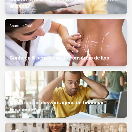
silicone?
Saúde e Estética
Conheça 6 benefícios do consórcio de lipo
Educação
Quais são as desvantagens de financiar
faculdade?
Viagens