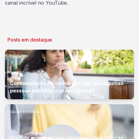
canal incrível no
YouTube
.
Posts em destaque
Lance
Contemplação no consórcio: por que algumas
pessoas sabotam o próprio lance?
Saúde e Estética
Quando entrar em um consórcio para colocar