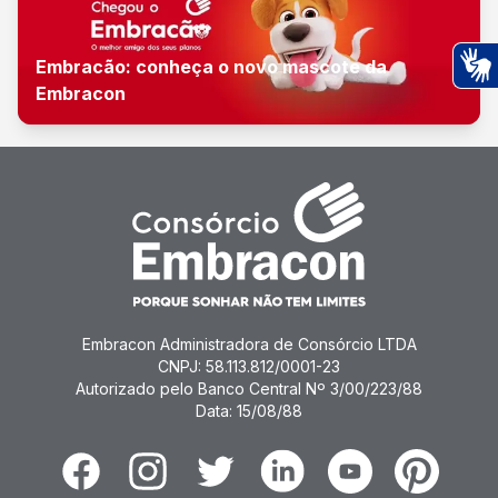
Embracão: conheça o novo mascote da
Embracon
Ac
Embracon Administradora de Consórcio LTDA
CNPJ: 58.113.812/0001-23
Autorizado pelo Banco Central Nº 3/00/223/88
Data: 15/08/88
Facebook
Instagram
Twitter
Linkedin
Youtube
Pinterest