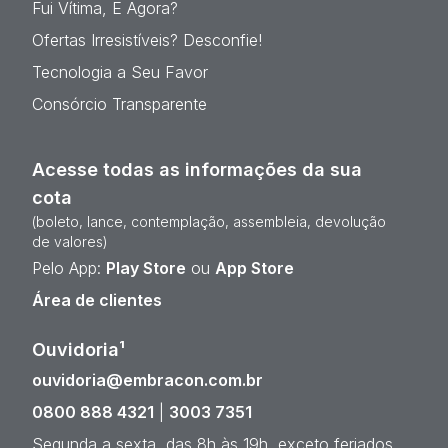
Fui Vítima, E Agora?
Ofertas Irresistíveis? Desconfie!
Tecnologia a Seu Favor
Consórcio Transparente
Acesse todas as informações da sua
cota
(boleto, lance, contemplação, assembleia, devolução
de valores)
Pelo App:
Play Store
ou
App Store
Área de clientes
Ouvidoria¹
ouvidoria@embracon.com.br
0800 888 4321
|
3003 7351
Segunda a sexta, das 8h às 19h, exceto feriados