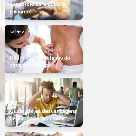
consórcio para colocar
silicone?
Saúde e Estética
Conheça 6 benefícios do
consórcio de lipo
Educação
Quais são as desvantagens
de financiar faculdade?