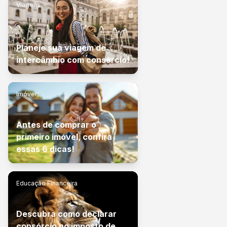
Viagens
Planeje sua viagem de
intercâmbio com consórcio!
Imóveis
Antes de comprar o
primeiro imóvel, confira
essas 6 dicas!
Educação Financeira
Descubra como declarar
consórcio no imposto de