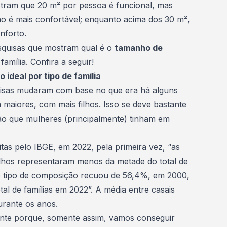
tram que 20 m² por pessoa é funcional, mas
ão é mais confortável; enquanto acima dos 30 m²,
nforto.
esquisas que mostram qual é o
tamanho de
família. Confira a seguir!
ideal por tipo de família
coisas mudaram com base no que era há alguns
 maiores, com mais filhos. Isso se deve bastante
ção que mulheres (principalmente) tinham em
itas pelo
IBGE
, em 2022, pela primeira vez, “as
ilhos representaram menos da metade do total de
se tipo de composição recuou de 56,4%, em 2000,
al de famílias em 2022”. A média entre casais
durante os anos.
tante porque, somente assim, vamos conseguir