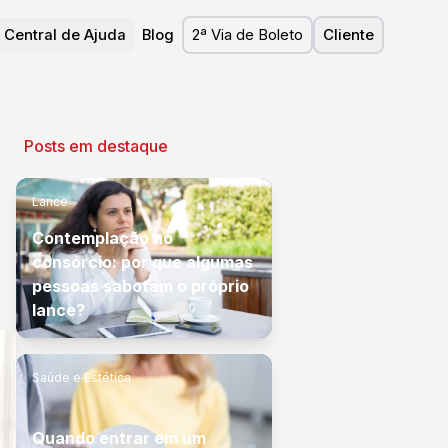
Central de Ajuda
Blog
2ª Via de Boleto
Cliente
Posts em destaque
Lance
Contemplação no
consórcio: por que algumas
pessoas sabotam o próprio
lance?
Saúde e Estética
Quando entrar em um