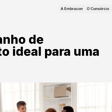
A Embracon
O Consórcio
anho de
o ideal para uma