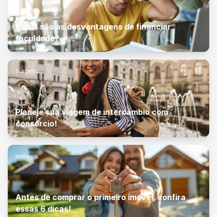
Quais são as desvantagens de financiar
faculdade?
Viagens
Planeje sua viagem de intercâmbio com
consórcio!
Imóveis
Antes de comprar o primeiro imóvel, confira
essas 6 dicas!