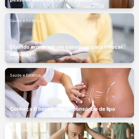
Saúde e Estética
Quando entrar em um consórcio para colocar
silicone?
Saúde e Estética
Conheça 6 benefícios do consórcio de lipo
Educação