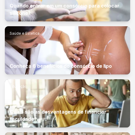
Quando entrar em um consórcio para colocar
silicone?
Saúde e Estética
Conheça 6 benefícios do consórcio de lipo
Educação
Quais são as desvantagens de financiar
faculdade?