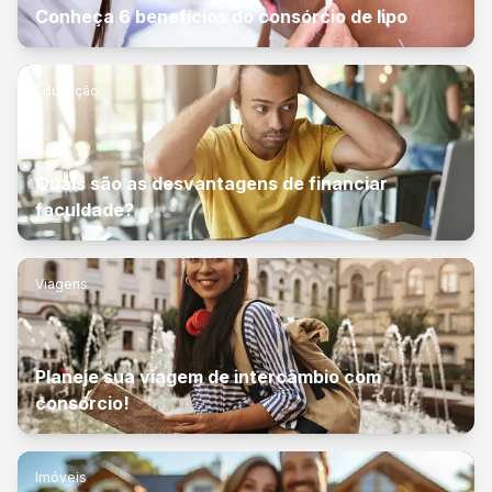
Conheça 6 benefícios do consórcio de lipo
Educação
Quais são as desvantagens de financiar
faculdade?
Viagens
Planeje sua viagem de intercâmbio com
consórcio!
Imóveis