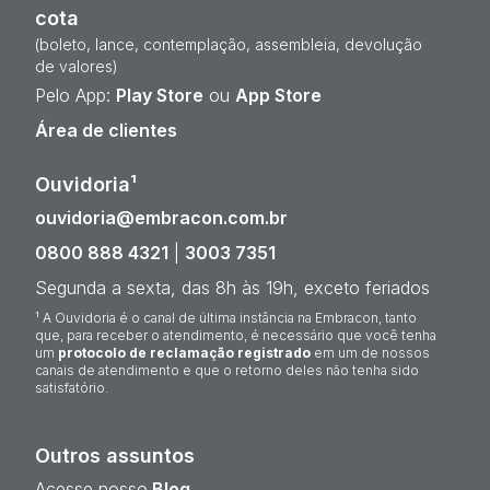
cota
(boleto, lance, contemplação, assembleia, devolução
de valores)
Pelo App:
Play Store
ou
App Store
Área de clientes
Ouvidoria¹
ouvidoria@embracon.com.br
0800 888 4321
|
3003 7351
Segunda a sexta, das 8h às 19h, exceto feriados
¹ A Ouvidoria é o canal de última instância na Embracon, tanto
que, para receber o atendimento, é necessário que você tenha
um
protocolo de reclamação registrado
em um de nossos
canais de atendimento e que o retorno deles não tenha sido
satisfatório.
Outros assuntos
Acesse nosso
Blog