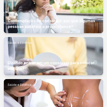
Lance
Contemplação no consórcio: por que algumas
pessoas sabotam o próprio lance?
Saúde e Estética
Quando entrar em um consórcio para colocar
silicone?
Saúde e Estética