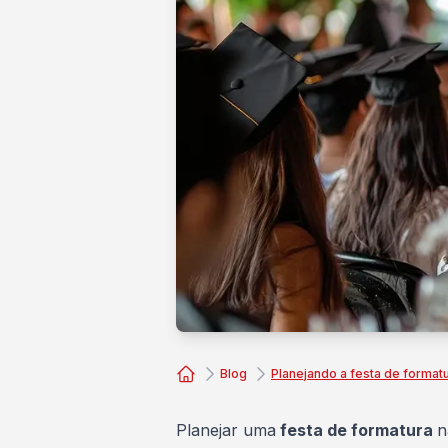
Blog
Planejando a festa de format
Consórcio Embracon
Planejar uma
festa de formatura
n