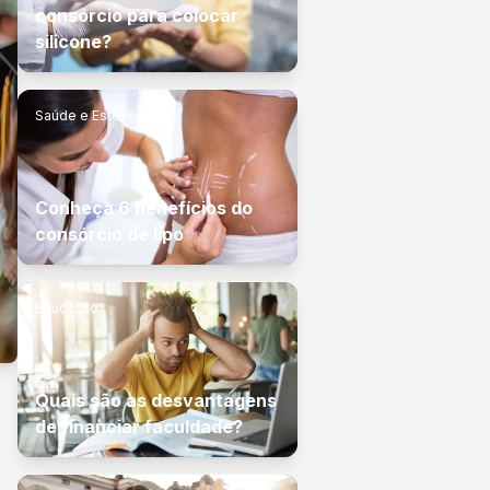
consórcio para colocar
silicone?
Saúde e Estética
Conheça 6 benefícios do
consórcio de lipo
Educação
Quais são as desvantagens
de financiar faculdade?