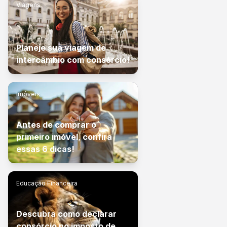
Viagens
Planeje sua viagem de
intercâmbio com consórcio!
Imóveis
Antes de comprar o
primeiro imóvel, confira
essas 6 dicas!
Educação Financeira
Descubra como declarar
consórcio no imposto de