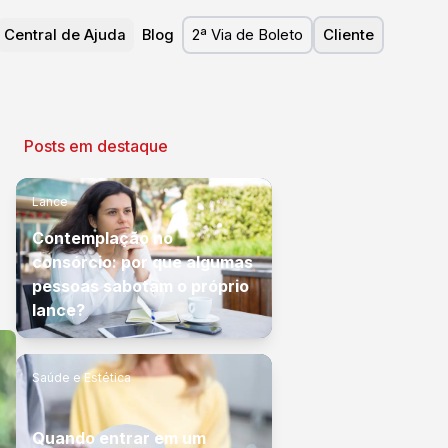
Central de Ajuda
Blog
2ª Via de Boleto
Cliente
Posts em destaque
Lance
Contemplação no
consórcio: por que algumas
pessoas sabotam o próprio
lance?
Saúde e Estética
Quando entrar em um