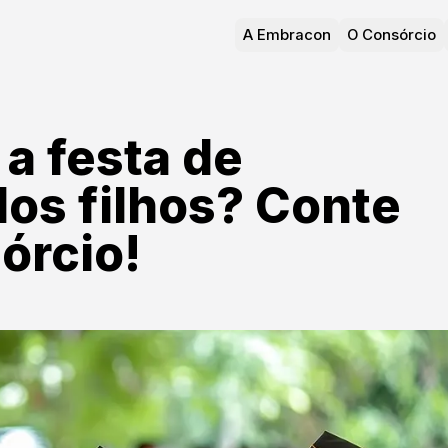
A Embracon
O Consórcio
a festa de
dos filhos? Conte
órcio!