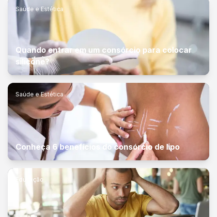
Saúde e Estética
Quando entrar em um consórcio para colocar
silicone?
Saúde e Estética
Conheça 6 benefícios do consórcio de lipo
Educação