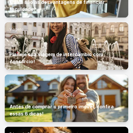
Quais são as desvantagens de financiar
faculdade?
Viagens
Planeje sua viagem de intercâmbio com
consórcio!
Imóveis
Antes de comprar o primeiro imóvel, confira
essas 6 dicas!