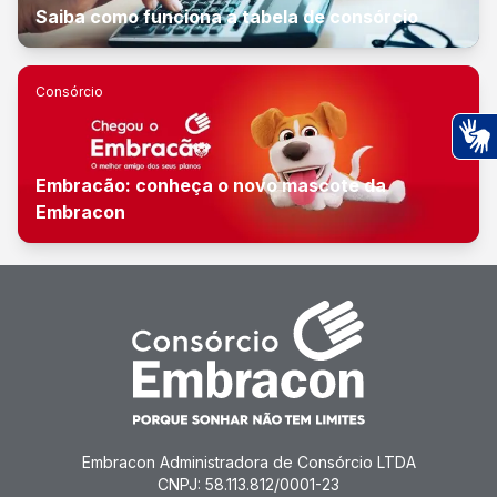
Saiba como funciona a tabela de consórcio
Consórcio
Ac
Embracão: conheça o novo mascote da
Embracon
Embracon Administradora de Consórcio LTDA
CNPJ: 58.113.812/0001-23