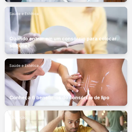
Saúde e Estética
Quando entrar em um consórcio para colocar
silicone?
Saúde e Estética
Conheça 6 benefícios do consórcio de lipo
Educação