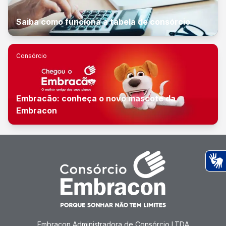
Saiba como funciona a tabela de consórcio
Consórcio
Embracão: conheça o novo mascote da
Embracon
Ac
Embracon Administradora de Consórcio LTDA