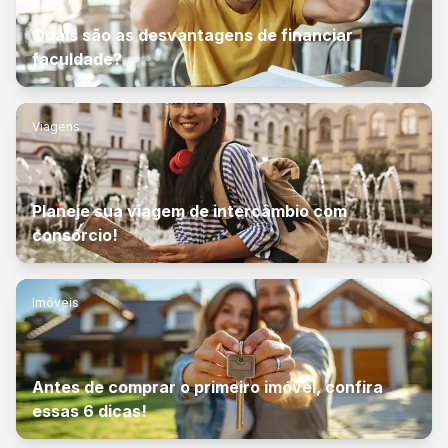
Quais são as desvantagens de financiar
faculdade?
Viagens
Planeje sua viagem de intercâmbio com
consórcio!
Imóveis
Antes de comprar o primeiro imóvel, confira
essas 6 dicas!