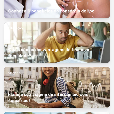
Conheça 6 benefícios do consórcio de lipo
Educação
Quais são as desvantagens de financiar
faculdade?
Viagens
Planeje sua viagem de intercâmbio com
consórcio!