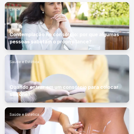
Lance
Contemplação no consórcio: por que algumas
pessoas sabotam o próprio lance?
Saúde e Estética
Quando entrar em um consórcio para colocar
silicone?
Saúde e Estética