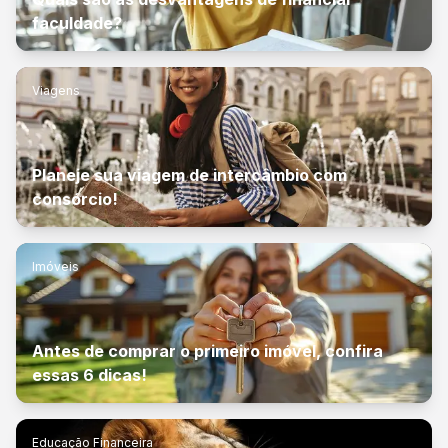
faculdade?
Viagens
Planeje sua viagem de intercâmbio com
consórcio!
Imóveis
Antes de comprar o primeiro imóvel, confira
essas 6 dicas!
Educação Financeira