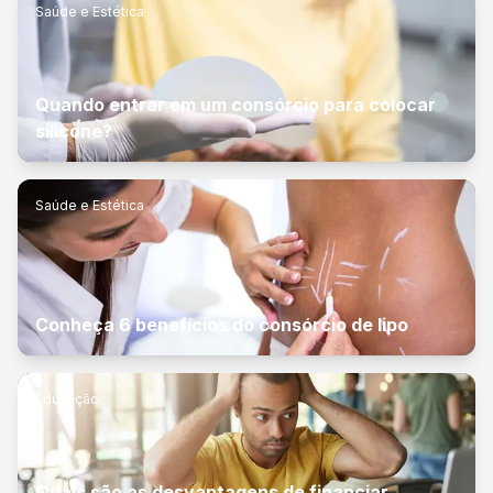
Saúde e Estética
Quando entrar em um consórcio para colocar
silicone?
Saúde e Estética
Conheça 6 benefícios do consórcio de lipo
Educação
Quais são as desvantagens de financiar