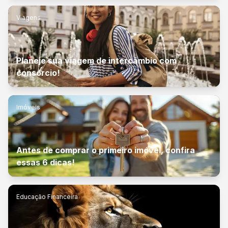
Viagens
Planeje sua viagem de intercâmbio com
consórcio!
Imóveis
Antes de comprar o primeiro imóvel, confira
essas 6 dicas!
Educação Financeira