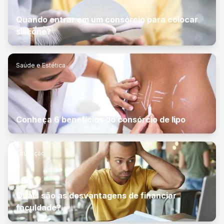
Quando entrar em um consórcio para colocar
silicone?
Saúde e Estética
Conheça 6 benefícios do consórcio de lipo
Educação
Quais são as desvantagens de financiar
faculdade?