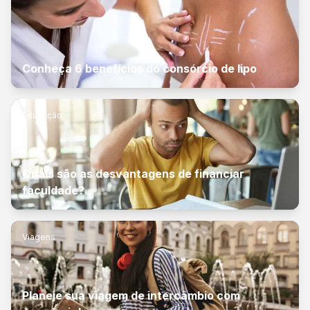
Conheça 6 benefícios do consórcio de lipo
Educação
Quais são as desvantagens de financiar
faculdade?
Viagens
Planeje sua viagem de intercâmbio com