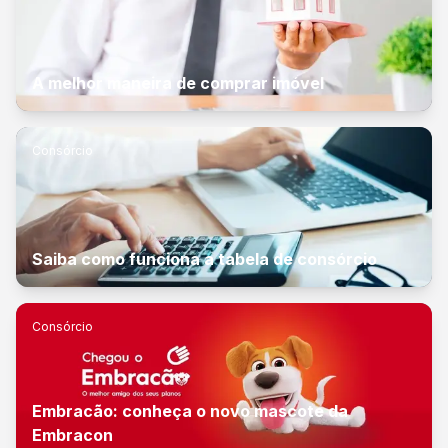
A melhor maneira de comprar imóvel
Consórcio
Saiba como funciona a tabela de consórcio
Consórcio
Embracão: conheça o novo mascote da
Embracon